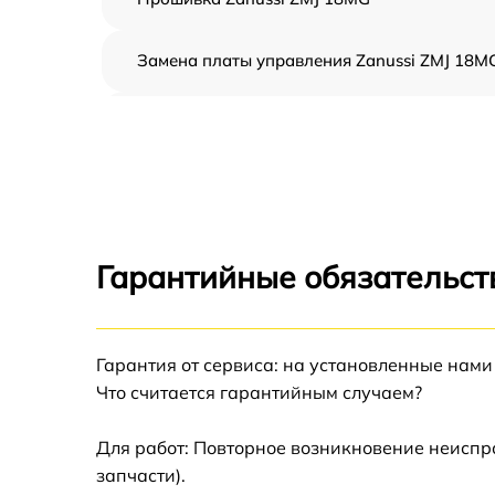
Замена платы управления Zanussi ZMJ 18M
Ремонт платы управления (восстановление)
Zanussi ZMJ 18MG
Замена датчиков Zanussi ZMJ 18MG
Замена вентилятора Zanussi ZMJ 18MG
Гарантийные обязательст
Ремонт магнетрона Zanussi ZMJ 18MG
Гарантия от сервиса: на установленные нами
Ремонт волновода Zanussi ZMJ 18MG
Что считается гарантийным случаем?
Ремонт переключателей режимов Zanussi
ZMJ 18MG
Для работ: Повторное возникновение неиспр
запчасти).
Замена блока управления Zanussi ZMJ 18M