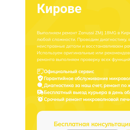
Кирове
Выполняем ремонт Zanussi ZMJ 18MG в Кир
любой сложности. Проводим диагностику, 
неисправные детали и восстанавливаем ра
Используем оригинальные или рекомендов
ремонта выполняем проверку всех функций
Официальный сервис
Гарантийное обслуживание
микровол
Диагностика за наш счет,
ремонт по
Бесплатный выезд курьера
в день о
Срочный ремонт
микроволновой печи
Бесплатная консультаци