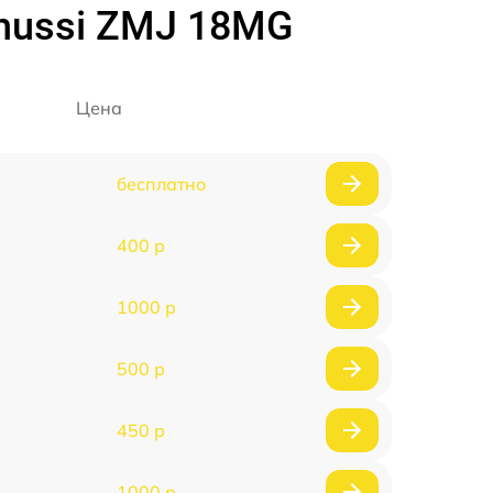
nussi ZMJ 18MG
Цена
бесплатно
400 р
1000 р
500 р
450 р
1000 р