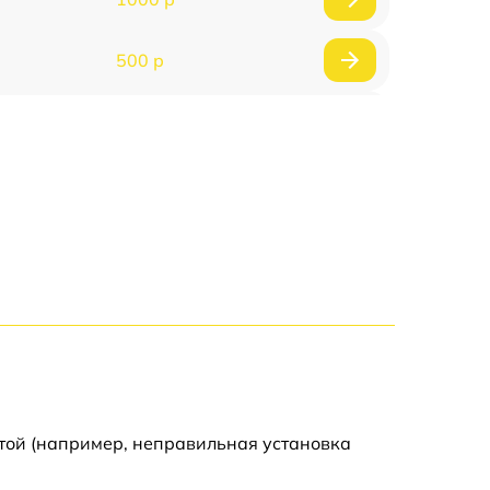
500 р
500 р
450 р
500 р
500 р
500 р
500 р
той (например, неправильная установка
590 р