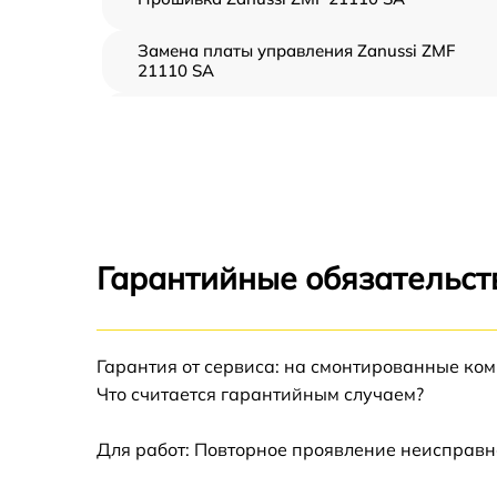
Замена платы управления Zanussi ZMF
21110 SA
Ремонт платы управления (восстановление)
Zanussi ZMF 21110 SA
Замена датчиков Zanussi ZMF 21110 SA
Замена вентилятора Zanussi ZMF 21110 SA
Гарантийные обязательст
Ремонт магнетрона Zanussi ZMF 21110 SA
Гарантия от сервиса: на смонтированные ко
Ремонт волновода Zanussi ZMF 21110 SA
Что считается гарантийным случаем?
Ремонт переключателей режимов Zanussi
ZMF 21110 SA
Для работ: Повторное проявление неисправн
Замена блока управления Zanussi ZMF 211