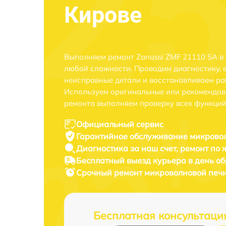
Кирове
Выполняем ремонт Zanussi ZMF 21110 SA в
любой сложности. Проводим диагностику, 
неисправные детали и восстанавливаем ра
Используем оригинальные или рекомендов
ремонта выполняем проверку всех функций
Официальный сервис
Гарантийное обслуживание
микровол
Диагностика за наш счет,
ремонт по
Бесплатный выезд курьера
в день о
Срочный ремонт
микроволновой печи
Бесплатная консультаци