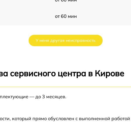
от 60 мин
от 60 мин
У меня другая неисправность
от 60 мин
от 60 мин
ва сервисного центра в Кирове
от 60 мин
мплектующие — до 3 месяцев.
от 60 мин
от 60 мин
ости, который прямо обусловлен с выполненной работой
10
от 60 мин