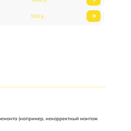
500 р
500 р
450 р
500 р
500 р
500 р
500 р
 ремонта (например, некорректный монтаж
590 р