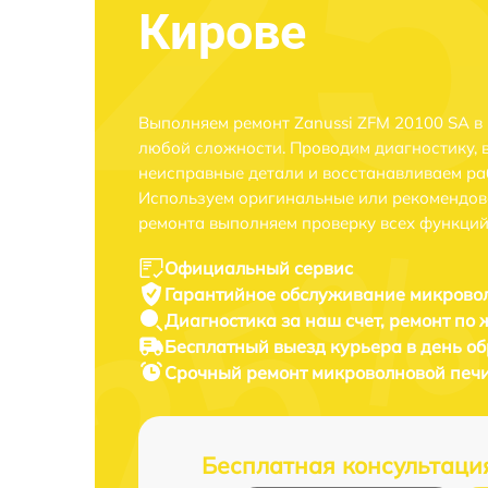
Кирове
Выполняем ремонт Zanussi ZFM 20100 SA в
любой сложности. Проводим диагностику, 
неисправные детали и восстанавливаем ра
Используем оригинальные или рекомендов
ремонта выполняем проверку всех функций
Официальный сервис
Гарантийное обслуживание
микровол
Диагностика за наш счет,
ремонт по
Бесплатный выезд курьера
в день о
Срочный ремонт
микроволновой печи
Бесплатная консультаци