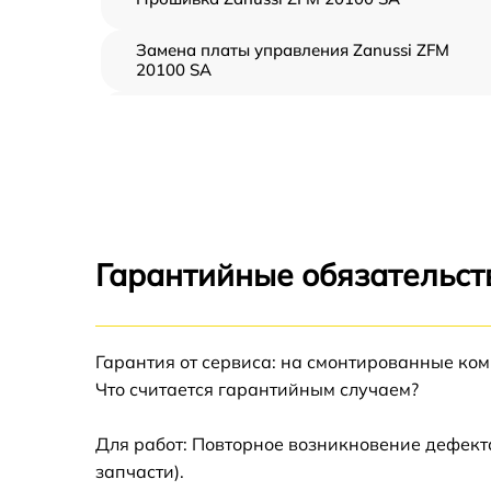
Замена платы управления Zanussi ZFM
20100 SA
Ремонт платы управления (восстановление)
Zanussi ZFM 20100 SA
Замена датчиков Zanussi ZFM 20100 SA
Замена вентилятора Zanussi ZFM 20100 SA
Гарантийные обязательст
Ремонт магнетрона Zanussi ZFM 20100 SA
Гарантия от сервиса: на смонтированные ко
Ремонт волновода Zanussi ZFM 20100 SA
Что считается гарантийным случаем?
Ремонт переключателей режимов Zanussi
ZFM 20100 SA
Для работ: Повторное возникновение дефект
запчасти).
Замена блока управления Zanussi ZFM 201