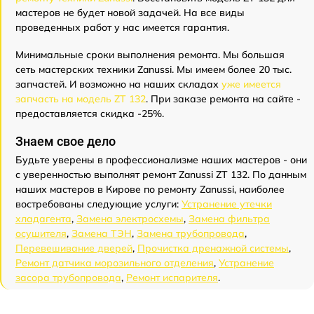
мастеров не будет новой задачей. На все виды
проведенных работ у нас имеется гарантия.
Минимальные сроки выполнения ремонта. Мы большая
сеть мастерских техники Zanussi. Мы имеем более 20 тыс.
запчастей. И возможно на наших складах
уже имеется
запчасть на модель ZT 132
. При заказе ремонта на сайте -
предоставляется скидка -25%.
Знаем свое дело
Будьте уверены в профессионализме наших мастеров - они
с уверенностью выполнят ремонт Zanussi ZT 132. По данным
наших мастеров в Кирове по ремонту Zanussi, наиболее
востребованы следующие услуги:
Устранение утечки
хладагента
,
Замена электросхемы
,
Замена фильтра
осушителя
,
Замена ТЭН
,
Замена трубопровода
,
Перевешивание дверей
,
Прочистка дренажной системы
,
Ремонт датчика морозильного отделения
,
Устранение
засора трубопровода
,
Ремонт испарителя
.