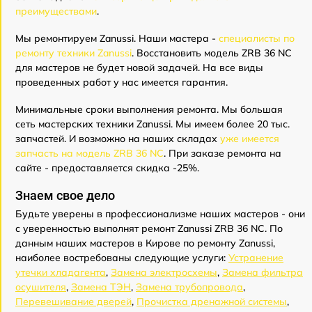
преимуществами
.
Мы ремонтируем Zanussi. Наши мастера -
специалисты по
ремонту техники Zanussi
. Восстановить модель ZRB 36 NC
для мастеров не будет новой задачей. На все виды
проведенных работ у нас имеется гарантия.
Минимальные сроки выполнения ремонта. Мы большая
сеть мастерских техники Zanussi. Мы имеем более 20 тыс.
запчастей. И возможно на наших складах
уже имеется
запчасть на модель ZRB 36 NC
. При заказе ремонта на
сайте - предоставляется скидка -25%.
Знаем свое дело
Будьте уверены в профессионализме наших мастеров - они
с уверенностью выполнят ремонт Zanussi ZRB 36 NC. По
данным наших мастеров в Кирове по ремонту Zanussi,
наиболее востребованы следующие услуги:
Устранение
утечки хладагента
,
Замена электросхемы
,
Замена фильтра
осушителя
,
Замена ТЭН
,
Замена трубопровода
,
Перевешивание дверей
,
Прочистка дренажной системы
,