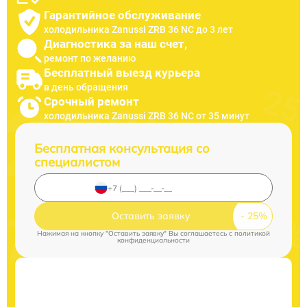
Гарантийное обслуживание
холодильника Zanussi ZRB 36 NC до 3 лет
Диагностика за наш счет,
ремонт по желанию
Бесплатный выезд курьера
в день обращения
Срочный ремонт
холодильника Zanussi ZRB 36 NC от 35 минут
Бесплатная консультация со
специалистом
Оставить заявку
Нажимая на кнопку "Оставить заявку" Вы соглашаетесь c
политикой
конфиденциальности