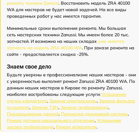
ремонту техники Zanussi
. Восстановить модель ZRA 40100
WA для мастеров не будет новой задачей. На все виды
проведенных работ у нас имеется гарантия.
Минимальные сроки выполнения ремонта. Мы большая
сеть мастерских техники Zanussi. Мы имеем более 20 тыс.
запчастей. И возможно на наших складах
уже имеется
запчасть на модель ZRA 40100 WA
. При заказе ремонта на
сайте - предоставляется скидка -25%.
Знаем свое дело
Будьте уверены в профессионализме наших мастеров - они
с уверенностью выполнят ремонт Zanussi ZRA 40100 WA. По
данным наших мастеров в Кирове по ремонту Zanussi,
наиболее востребованы следующие услуги:
Устранение
утечки хладагента
,
Замена электросхемы
,
Замена фильтра
осушителя
,
Замена ТЭН
,
Замена трубопровода
,
Перевешивание дверей
,
Прочистка дренажной системы
,
Ремонт датчика морозильного отделения
,
Устранение
засора трубопровода
,
Ремонт испарителя
.