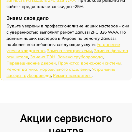
запчасть на модель ZFC 326 WAA
. При заказе ремонта на
сайте - предоставляется скидка -25%.
Знаем свое дело
Будьте уверены в профессионализме наших мастеров - они
с уверенностью выполнят ремонт Zanussi ZFC 326 WAA. По
данным наших мастеров в Кирове по ремонту Zanussi,
наиболее востребованы следующие услуги:
Устранение
утечки хладагента
,
Замена электросхемы
,
Замена фильтра
осушителя
,
Замена ТЭН
,
Замена трубопровода
,
Перевешивание дверей
,
Прочистка дренажной системы
,
Ремонт датчика морозильного отделения
,
Устранение
засора трубопровода
,
Ремонт испарителя
.
Акции сервисного
центра