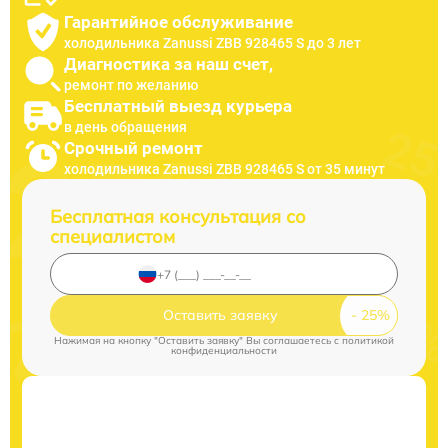
Гарантийное обслуживание
холодильника Zanussi ZBB 928465 S до 3 лет
Диагностика за наш счет,
ремонт по желанию
Бесплатный выезд курьера
в день обращения
Срочный ремонт
холодильника Zanussi ZBB 928465 S от 35 минут
Бесплатная консультация со
специалистом
Оставить заявку
Нажимая на кнопку "Оставить заявку" Вы соглашаетесь c
политикой
конфиденциальности