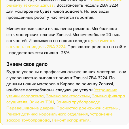
ремонту техники Zanussi
. Восстановить модель ZBA 3224
для мастеров не будет новой задачей. На все виды
проведенных работ у нас имеется гарантия.
Минимальные сроки выполнения ремонта. Мы большая
сеть мастерских техники Zanussi. Мы имеем более 20 тыс.
запчастей. И возможно на наших складах
уже имеется
запчасть на модель ZBA 3224
. При заказе ремонта на сайте
- предоставляется скидка -25%.
Знаем свое дело
Будьте уверены в профессионализме наших мастеров - они
с уверенностью выполнят ремонт Zanussi ZBA 3224. По
данным наших мастеров в Кирове по ремонту Zanussi,
наиболее востребованы следующие услуги:
Устранение
утечки хладагента
,
Замена электросхемы
,
Замена фильтра
осушителя
,
Замена ТЭН
,
Замена трубопровода
,
Перевешивание дверей
,
Прочистка дренажной системы
,
Ремонт датчика морозильного отделения
,
Устранение
засора трубопровода
,
Ремонт испарителя
.