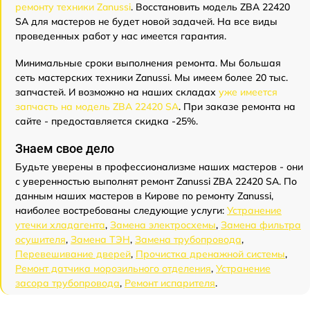
ремонту техники Zanussi
. Восстановить модель ZBA 22420
SA для мастеров не будет новой задачей. На все виды
проведенных работ у нас имеется гарантия.
Минимальные сроки выполнения ремонта. Мы большая
сеть мастерских техники Zanussi. Мы имеем более 20 тыс.
запчастей. И возможно на наших складах
уже имеется
запчасть на модель ZBA 22420 SA
. При заказе ремонта на
сайте - предоставляется скидка -25%.
Знаем свое дело
Будьте уверены в профессионализме наших мастеров - они
с уверенностью выполнят ремонт Zanussi ZBA 22420 SA. По
данным наших мастеров в Кирове по ремонту Zanussi,
наиболее востребованы следующие услуги:
Устранение
утечки хладагента
,
Замена электросхемы
,
Замена фильтра
осушителя
,
Замена ТЭН
,
Замена трубопровода
,
Перевешивание дверей
,
Прочистка дренажной системы
,
Ремонт датчика морозильного отделения
,
Устранение
засора трубопровода
,
Ремонт испарителя
.