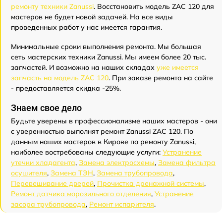
ремонту техники Zanussi
. Восстановить модель ZAC 120 для
мастеров не будет новой задачей. На все виды
проведенных работ у нас имеется гарантия.
Минимальные сроки выполнения ремонта. Мы большая
сеть мастерских техники Zanussi. Мы имеем более 20 тыс.
запчастей. И возможно на наших складах
уже имеется
запчасть на модель ZAC 120
. При заказе ремонта на сайте
- предоставляется скидка -25%.
Знаем свое дело
Будьте уверены в профессионализме наших мастеров - они
с уверенностью выполнят ремонт Zanussi ZAC 120. По
данным наших мастеров в Кирове по ремонту Zanussi,
наиболее востребованы следующие услуги:
Устранение
утечки хладагента
,
Замена электросхемы
,
Замена фильтра
осушителя
,
Замена ТЭН
,
Замена трубопровода
,
Перевешивание дверей
,
Прочистка дренажной системы
,
Ремонт датчика морозильного отделения
,
Устранение
засора трубопровода
,
Ремонт испарителя
.