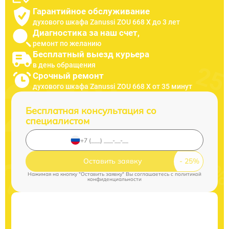
Гарантийное обслуживание
духового шкафа Zanussi ZOU 668 X до 3 лет
Диагностика за наш счет,
ремонт по желанию
Бесплатный выезд курьера
в день обращения
Срочный ремонт
духового шкафа Zanussi ZOU 668 X от 35 минут
Бесплатная консультация со
специалистом
Оставить заявку
Нажимая на кнопку "Оставить заявку" Вы соглашаетесь c
политикой
конфиденциальности