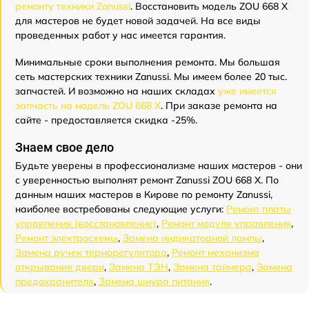
ремонту техники Zanussi
. Восстановить модель ZOU 668 X
для мастеров не будет новой задачей. На все виды
проведенных работ у нас имеется гарантия.
Минимальные сроки выполнения ремонта. Мы большая
сеть мастерских техники Zanussi. Мы имеем более 20 тыс.
запчастей. И возможно на наших складах
уже имеется
запчасть на модель ZOU 668 X
. При заказе ремонта на
сайте - предоставляется скидка -25%.
Знаем свое дело
Будьте уверены в профессионализме наших мастеров - они
с уверенностью выполнят ремонт Zanussi ZOU 668 X. По
данным наших мастеров в Кирове по ремонту Zanussi,
наиболее востребованы следующие услуги:
Ремонт платы
управления (восстановление)
,
Ремонт модуля управления
,
Ремонт электросхемы
,
Замена индикаторной лампы
,
Замена ручек терморегулятора
,
Ремонт механизма
открывания двери
,
Замена ТЭН
,
Замена таймера
,
Замена
предохранителя
,
Замена шнура питания
.