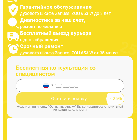
Гарантийное обслуживание
духового шкафа Zanussi ZOU 653 W до 3 лет
Диагностика за наш счет,
ремонт по желанию
Бесплатный выезд курьера
в день обращения
Срочный ремонт
духового шкафа Zanussi ZOU 653 W от 35 минут
Бесплатная консультация со
специалистом
Оставить заявку
Нажимая на кнопку "Оставить заявку" Вы соглашаетесь c
политикой
конфиденциальности