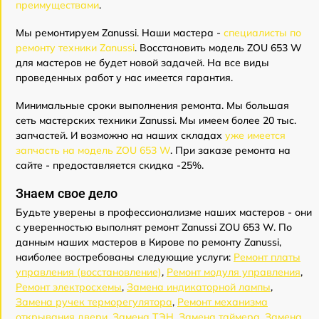
преимуществами
.
Мы ремонтируем Zanussi. Наши мастера -
специалисты по
ремонту техники Zanussi
. Восстановить модель ZOU 653 W
для мастеров не будет новой задачей. На все виды
проведенных работ у нас имеется гарантия.
Минимальные сроки выполнения ремонта. Мы большая
сеть мастерских техники Zanussi. Мы имеем более 20 тыс.
запчастей. И возможно на наших складах
уже имеется
запчасть на модель ZOU 653 W
. При заказе ремонта на
сайте - предоставляется скидка -25%.
Знаем свое дело
Будьте уверены в профессионализме наших мастеров - они
с уверенностью выполнят ремонт Zanussi ZOU 653 W. По
данным наших мастеров в Кирове по ремонту Zanussi,
наиболее востребованы следующие услуги:
Ремонт платы
управления (восстановление)
,
Ремонт модуля управления
,
Ремонт электросхемы
,
Замена индикаторной лампы
,
Замена ручек терморегулятора
,
Ремонт механизма
открывания двери
,
Замена ТЭН
,
Замена таймера
,
Замена