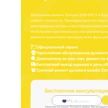
Выполняем ремонт Zanussi ZOB 655 X в Ки
любой сложности. Проводим диагностику, 
неисправные детали и восстанавливаем ра
Используем оригинальные или рекомендов
ремонта выполняем проверку всех функций
Официальный сервис
Гарантийное обслуживание
духового
Диагностика за наш счет,
ремонт по
Бесплатный выезд курьера
в день о
Срочный ремонт
духового шкафа Zanu
Бесплатная консультаци
Нажимая на кнопку "Оставить заявку" Вы соглашает