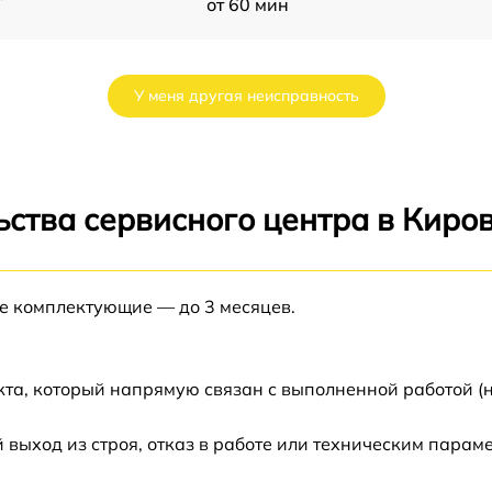
от 60 мин
от 60 мин
У меня другая неисправность
от 60 мин
от 60 мин
ства сервисного центра в Киро
от 60 мин
ые комплектующие — до 3 месяцев.
от 60 мин
5
от 60 мин
кта, который напрямую связан с выполненной работой (
ыход из строя, отказ в работе или техническим парам