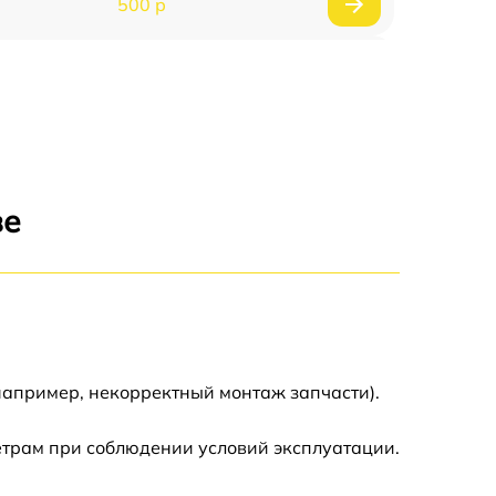
500 р
1200 р
500 р
700 р
ве
500 р
900 р
1500 р
например, некорректный монтаж запчасти).
етрам при соблюдении условий эксплуатации.