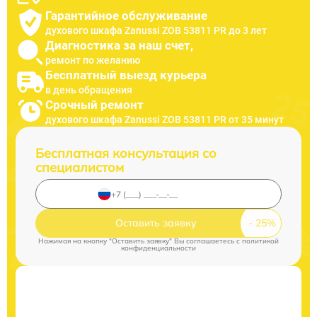
Гарантийное обслуживание
духового шкафа Zanussi ZOB 53811 PR до 3 лет
Диагностика за наш счет,
ремонт по желанию
Бесплатный выезд курьера
в день обращения
Срочный ремонт
духового шкафа Zanussi ZOB 53811 PR от 35 минут
Бесплатная консультация со
специалистом
Оставить заявку
Нажимая на кнопку "Оставить заявку" Вы соглашаетесь c
политикой
конфиденциальности