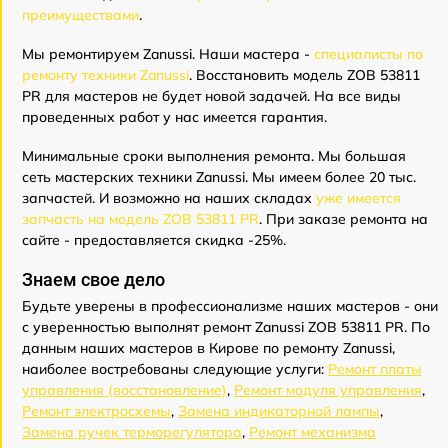
преимуществами
.
Мы ремонтируем Zanussi. Наши мастера -
специалисты по
ремонту техники Zanussi
. Восстановить модель ZOB 53811
PR для мастеров не будет новой задачей. На все виды
проведенных работ у нас имеется гарантия.
Минимальные сроки выполнения ремонта. Мы большая
сеть мастерских техники Zanussi. Мы имеем более 20 тыс.
запчастей. И возможно на наших складах
уже имеется
запчасть на модель ZOB 53811 PR
. При заказе ремонта на
сайте - предоставляется скидка -25%.
Знаем свое дело
Будьте уверены в профессионализме наших мастеров - они
с уверенностью выполнят ремонт Zanussi ZOB 53811 PR. По
данным наших мастеров в Кирове по ремонту Zanussi,
наиболее востребованы следующие услуги:
Ремонт платы
управления (восстановление)
,
Ремонт модуля управления
,
Ремонт электросхемы
,
Замена индикаторной лампы
,
Замена ручек терморегулятора
,
Ремонт механизма