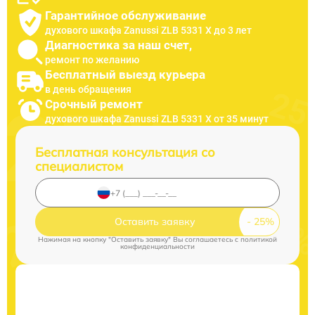
Гарантийное обслуживание
духового шкафа Zanussi ZLB 5331 X до 3 лет
Диагностика за наш счет,
ремонт по желанию
Бесплатный выезд курьера
в день обращения
Срочный ремонт
духового шкафа Zanussi ZLB 5331 X от 35 минут
Бесплатная консультация со
специалистом
Оставить заявку
Нажимая на кнопку "Оставить заявку" Вы соглашаетесь c
политикой
конфиденциальности