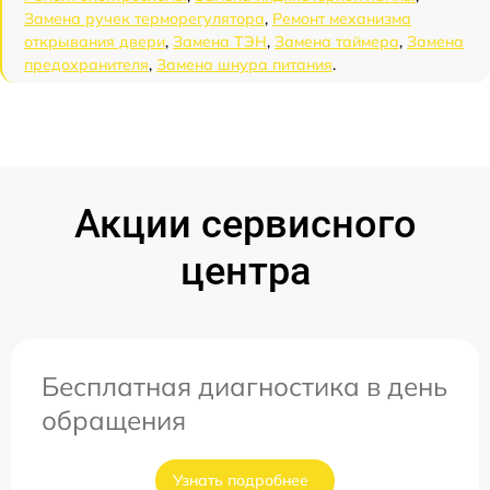
Замена ручек терморегулятора
,
Ремонт механизма
открывания двери
,
Замена ТЭН
,
Замена таймера
,
Замена
предохранителя
,
Замена шнура питания
.
Акции сервисного
центра
Бесплатная диагностика в день
обращения
Узнать подробнее