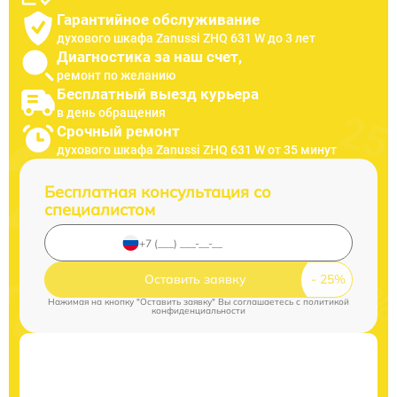
Гарантийное обслуживание
духового шкафа Zanussi ZHQ 631 W до 3 лет
Диагностика за наш счет,
ремонт по желанию
Бесплатный выезд курьера
в день обращения
Срочный ремонт
духового шкафа Zanussi ZHQ 631 W от 35 минут
Бесплатная консультация со
специалистом
Оставить заявку
Нажимая на кнопку "Оставить заявку" Вы соглашаетесь c
политикой
конфиденциальности