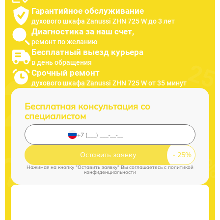
Гарантийное обслуживание
духового шкафа Zanussi ZHN 725 W до 3 лет
Диагностика за наш счет,
ремонт по желанию
Бесплатный выезд курьера
в день обращения
Срочный ремонт
духового шкафа Zanussi ZHN 725 W от 35 минут
Бесплатная консультация со
специалистом
Оставить заявку
Нажимая на кнопку "Оставить заявку" Вы соглашаетесь c
политикой
конфиденциальности