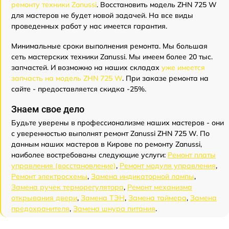
ремонту техники Zanussi
. Восстановить модель ZHN 725 W
для мастеров не будет новой задачей. На все виды
проведенных работ у нас имеется гарантия.
Минимальные сроки выполнения ремонта. Мы большая
сеть мастерских техники Zanussi. Мы имеем более 20 тыс.
запчастей. И возможно на наших складах
уже имеется
запчасть на модель ZHN 725 W
. При заказе ремонта на
сайте - предоставляется скидка -25%.
Знаем свое дело
Будьте уверены в профессионализме наших мастеров - они
с уверенностью выполнят ремонт Zanussi ZHN 725 W. По
данным наших мастеров в Кирове по ремонту Zanussi,
наиболее востребованы следующие услуги:
Ремонт платы
управления (восстановление)
,
Ремонт модуля управления
,
Ремонт электросхемы
,
Замена индикаторной лампы
,
Замена ручек терморегулятора
,
Ремонт механизма
открывания двери
,
Замена ТЭН
,
Замена таймера
,
Замена
предохранителя
,
Замена шнура питания
.