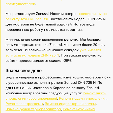
преимуществами
.
Мы ремонтируем Zanussi. Наши мастера -
специалисты по
ремонту техники Zanussi
. Восстановить модель ZHN 725 N
для мастеров не будет новой задачей. На все виды
проведенных работ у нас имеется гарантия.
Минимальные сроки выполнения ремонта. Мы большая
сеть мастерских техники Zanussi. Мы имеем более 20 тыс.
запчастей. И возможно на наших складах
уже имеется
запчасть на модель ZHN 725 N
. При заказе ремонта на
сайте - предоставляется скидка -25%.
Знаем свое дело
Будьте уверены в профессионализме наших мастеров - они
с уверенностью выполнят ремонт Zanussi ZHN 725 N. По
данным наших мастеров в Кирове по ремонту Zanussi,
наиболее востребованы следующие услуги:
Ремонт платы
управления (восстановление)
,
Ремонт модуля управления
,
Ремонт электросхемы
,
Замена индикаторной лампы
,
Замена ручек терморегулятора
,
Ремонт механизма