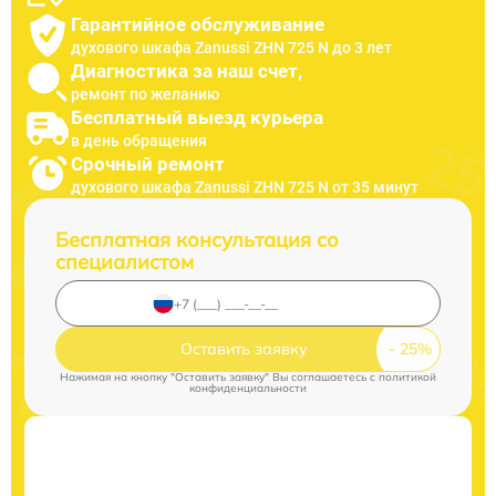
Гарантийное обслуживание
духового шкафа Zanussi ZHN 725 N до 3 лет
Диагностика за наш счет,
ремонт по желанию
Бесплатный выезд курьера
в день обращения
Срочный ремонт
духового шкафа Zanussi ZHN 725 N от 35 минут
Бесплатная консультация со
специалистом
Оставить заявку
Нажимая на кнопку "Оставить заявку" Вы соглашаетесь c
политикой
конфиденциальности