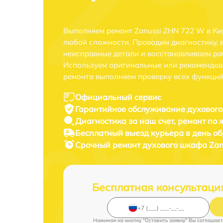
Выполняем ремонт Zanussi ZHN 722 W в Ки
любой сложности. Проводим диагностику, 
неисправные детали и восстанавливаем ра
Используем оригинальные или рекомендов
ремонта выполняем проверку всех функций
Официальный сервис
Гарантийное обслуживание
духового
Диагностика за наш счет,
ремонт по
Бесплатный выезд курьера
в день о
Срочный ремонт
духового шкафа Zan
Бесплатная консультаци
Нажимая на кнопку "Оставить заявку" Вы соглашает