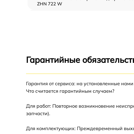
ZHN 722 W
Замена ТЭН Zanussi ZHN 722 W
Замена таймера Zanussi ZHN 722 W
Замена предохранителя Zanussi ZHN 722 
Гарантийные обязательст
Замена шнура питания Zanussi ZHN 722 W
Гарантия от сервиса: на установленные нами
Замена термодатчика Zanussi ZHN 722 W
Что считается гарантийным случаем?
Замена панели управления Zanussi ZHN 72
W
Для работ: Повторное возникновение неиспр
запчасти).
Для комплектующих: Преждевременный выход 