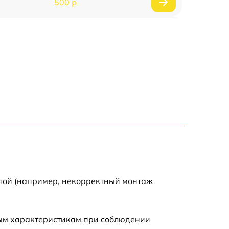
500 р
1200 р
500 р
700 р
500 р
900 р
1500 р
отой (например, некорректный монтаж
ным характеристикам при соблюдении