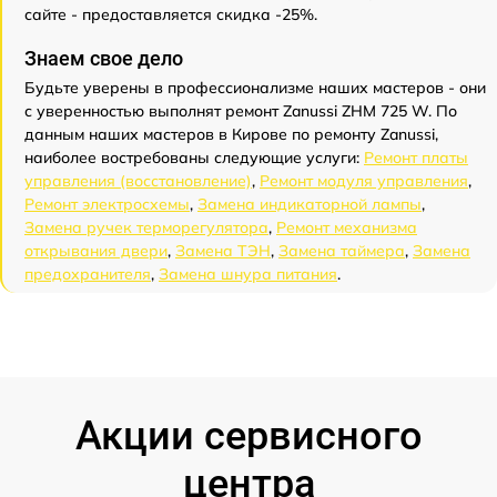
сайте - предоставляется скидка -25%.
Знаем свое дело
Будьте уверены в профессионализме наших мастеров - они
с уверенностью выполнят ремонт Zanussi ZHM 725 W. По
данным наших мастеров в Кирове по ремонту Zanussi,
наиболее востребованы следующие услуги:
Ремонт платы
управления (восстановление)
,
Ремонт модуля управления
,
Ремонт электросхемы
,
Замена индикаторной лампы
,
Замена ручек терморегулятора
,
Ремонт механизма
открывания двери
,
Замена ТЭН
,
Замена таймера
,
Замена
предохранителя
,
Замена шнура питания
.
Акции сервисного
центра