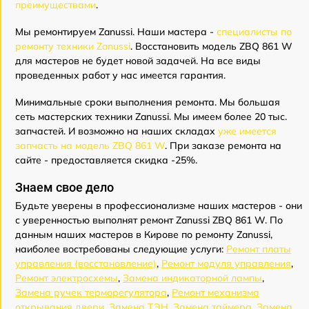
преимуществами
.
Мы ремонтируем Zanussi. Наши мастера -
специалисты по
ремонту техники Zanussi
. Восстановить модель ZBQ 861 W
для мастеров не будет новой задачей. На все виды
проведенных работ у нас имеется гарантия.
Минимальные сроки выполнения ремонта. Мы большая
сеть мастерских техники Zanussi. Мы имеем более 20 тыс.
запчастей. И возможно на наших складах
уже имеется
запчасть на модель ZBQ 861 W
. При заказе ремонта на
сайте - предоставляется скидка -25%.
Знаем свое дело
Будьте уверены в профессионализме наших мастеров - они
с уверенностью выполнят ремонт Zanussi ZBQ 861 W. По
данным наших мастеров в Кирове по ремонту Zanussi,
наиболее востребованы следующие услуги:
Ремонт платы
управления (восстановление)
,
Ремонт модуля управления
,
Ремонт электросхемы
,
Замена индикаторной лампы
,
Замена ручек терморегулятора
,
Ремонт механизма
открывания двери
,
Замена ТЭН
,
Замена таймера
,
Замена