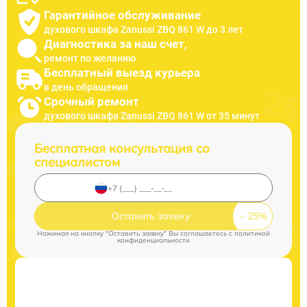
Гарантийное обслуживание
духового шкафа Zanussi ZBQ 861 W до 3 лет
Диагностика за наш счет,
ремонт по желанию
Бесплатный выезд курьера
в день обращения
Срочный ремонт
духового шкафа Zanussi ZBQ 861 W от 35 минут
Бесплатная консультация со
специалистом
Оставить заявку
Нажимая на кнопку "Оставить заявку" Вы соглашаетесь c
политикой
конфиденциальности