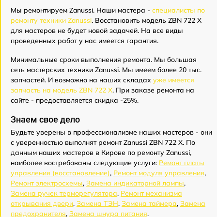
Мы ремонтируем Zanussi. Наши мастера -
специалисты по
ремонту техники Zanussi
. Восстановить модель ZBN 722 X
для мастеров не будет новой задачей. На все виды
проведенных работ у нас имеется гарантия.
Минимальные сроки выполнения ремонта. Мы большая
сеть мастерских техники Zanussi. Мы имеем более 20 тыс.
запчастей. И возможно на наших складах
уже имеется
запчасть на модель ZBN 722 X
. При заказе ремонта на
сайте - предоставляется скидка -25%.
Знаем свое дело
Будьте уверены в профессионализме наших мастеров - они
с уверенностью выполнят ремонт Zanussi ZBN 722 X. По
данным наших мастеров в Кирове по ремонту Zanussi,
наиболее востребованы следующие услуги:
Ремонт платы
управления (восстановление)
,
Ремонт модуля управления
,
Ремонт электросхемы
,
Замена индикаторной лампы
,
Замена ручек терморегулятора
,
Ремонт механизма
открывания двери
,
Замена ТЭН
,
Замена таймера
,
Замена
предохранителя
,
Замена шнура питания
.