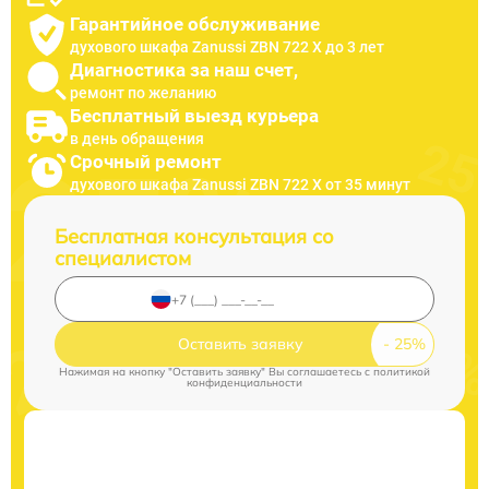
Гарантийное обслуживание
духового шкафа Zanussi ZBN 722 X до 3 лет
Диагностика за наш счет,
ремонт по желанию
Бесплатный выезд курьера
в день обращения
Срочный ремонт
духового шкафа Zanussi ZBN 722 X от 35 минут
Бесплатная консультация со
специалистом
Оставить заявку
Нажимая на кнопку "Оставить заявку" Вы соглашаетесь c
политикой
конфиденциальности