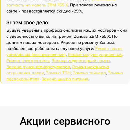
запчасть на модель ZBM 755 X
. При заказе ремонта на
сайте - предоставляется скидка -25%.
Знаем свое дело
Будьте уверены в профессионализме наших мастеров - они
с уверенностью выполнят ремонт Zanussi ZBM 755 X. По
данным наших мастеров в Кирове по ремонту Zanussi,
наиболее востребованы следующие услуги:
Ремонт платы
управления (восстановление)
,
Ремонт модуля управления
,
Ремонт электросхемы
,
Замена индикаторной лампы
,
Замена ручек терморегулятора
,
Ремонт механизма
открывания двери
,
Замена ТЭН
,
Замена таймера
,
Замена
предохранителя
,
Замена шнура питания
.
Акции сервисного